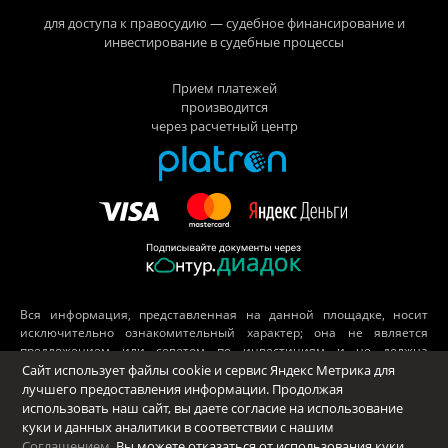
для доступа к правосудию — судебное финансирование и
инвестирование в судебные процессы
Прием платежей
производится
через расчетный центр
Вся информация, представленная на данной площадке, носит
исключительно ознакомительный характер; она не является
предложением или советом по инвестициям и не должна
рассматриваться как рекомендация к подобного рода действиям.
Сайт использует файлы cookie и сервис Яндекс Метрика для
Принимая во внимание вышесказанное, не следует полагаться
лучшего предоставления информации. Продолжая
исключительно на представленные материалы в ущерб
использовать наш сайт, вы даете согласие на использование
проведению независимого анализа. ООО «Платформа», его
куки и данных аналитики в соответствии с нашим
аффилированные лица и сотрудники не несут ответственности за
Соглашением
. Вы можете отказаться от использования куки,