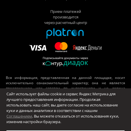
Прием платежей
производится
через расчетный центр
Вся информация, представленная на данной площадке, носит
исключительно ознакомительный характер; она не является
предложением или советом по инвестициям и не должна
рассматриваться как рекомендация к подобного рода действиям.
Сайт использует файлы cookie и сервис Яндекс Метрика для
Принимая во внимание вышесказанное, не следует полагаться
лучшего предоставления информации. Продолжая
исключительно на представленные материалы в ущерб
использовать наш сайт, вы даете согласие на использование
проведению независимого анализа. ООО «Платформа», его
куки и данных аналитики в соответствии с нашим
аффилированные лица и сотрудники не несут ответственности за
Соглашением
. Вы можете отказаться от использования куки,
использование данной информации, за прямой или косвенный
изменив настройки браузера.
ущерб, наступивший вследствие ее использования.