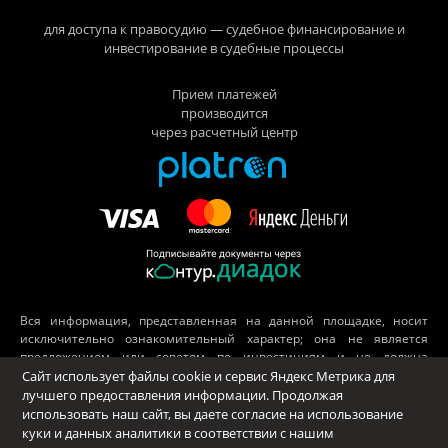
для доступа к правосудию — судебное финансирование и
инвестирование в судебные процессы
Прием платежей
производится
через расчетный центр
Вся информация, представленная на данной площадке, носит
исключительно ознакомительный характер; она не является
предложением или советом по инвестициям и не должна
рассматриваться как рекомендация к подобного рода действиям.
Сайт использует файлы cookie и сервис Яндекс Метрика для
Принимая во внимание вышесказанное, не следует полагаться
лучшего предоставления информации. Продолжая
исключительно на представленные материалы в ущерб
использовать наш сайт, вы даете согласие на использование
проведению независимого анализа. ООО «Платформа», его
куки и данных аналитики в соответствии с нашим
аффилированные лица и сотрудники не несут ответственности за